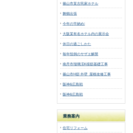
篠山市某古民家ホテル
舞鶴出張
今年の竿納め❕
大阪某有名ホテル内の展示会
休日の過ごしかた
毎年恒例のサザエ解禁
南丹市瑠璃渓K様邸基礎工事
篠山市H邸 外壁 屋根改修工事
阪神&広島戦
阪神&広島戦
業務案内
住宅リフォーム